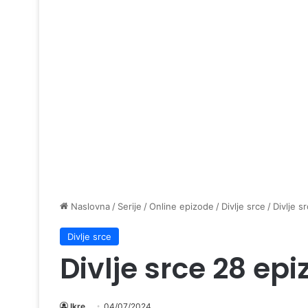
Naslovna
/
Serije
/
Online epizode
/
Divlje srce
/
Divlje s
Divlje srce
Divlje srce 28 ep
Ikre
04/07/2024