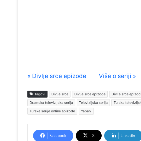
« Divlje srce epizode
Više o seriji »
Tagovi
Divlje srce
Divlje srce epizode
Divlje srce epizod
Dramska televizijska serija
Televizijska serija
Turska televizij
Turske serije online epizode
Yabani
Facebook
X
LinkedIn