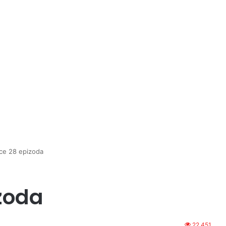
rce 28 epizoda
izoda
22,451