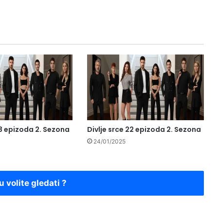
23 epizoda 2. Sezona
Divlje srce 22 epizoda 2. Sezona
24/01/2025
u volite gledati ?