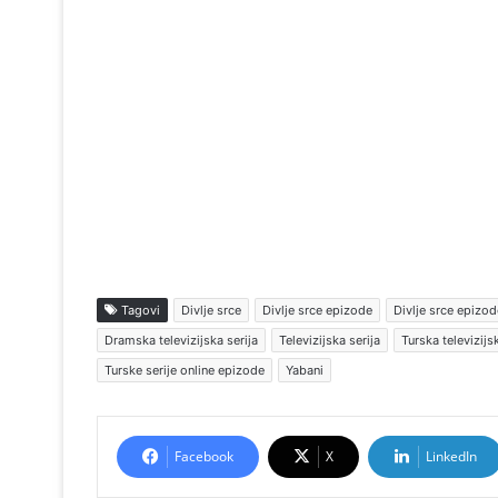
Tagovi
Divlje srce
Divlje srce epizode
Divlje srce epizod
Dramska televizijska serija
Televizijska serija
Turska televizij
Turske serije online epizode
Yabani
Facebook
X
LinkedIn