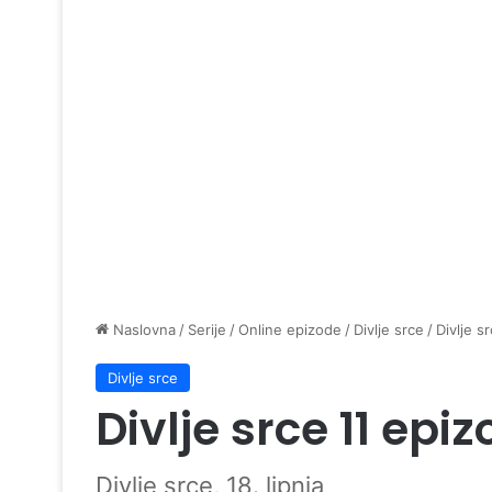
Naslovna
/
Serije
/
Online epizode
/
Divlje srce
/
Divlje s
Divlje srce
Divlje srce 11 epi
Divlje srce, 18. lipnja