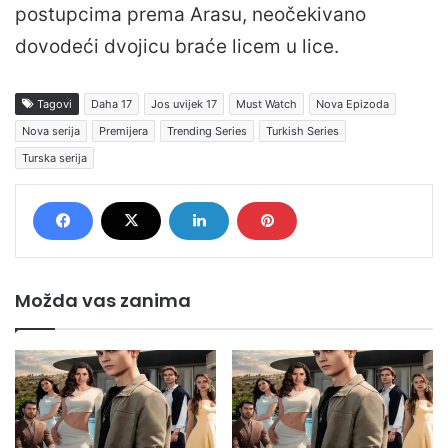
postupcima prema Arasu, neočekivano
dovodeći dvojicu braće licem u lice.
Tagovi
Daha 17
Jos uvijek 17
Must Watch
Nova Epizoda
Nova serija
Premijera
Trending Series
Turkish Series
Turska serija
Možda vas zanima