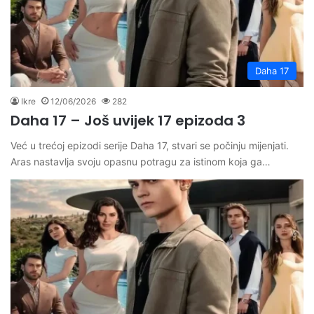
Daha 17
Ikre
12/06/2026
282
Daha 17 – Još uvijek 17 epizoda 3
Već u trećoj epizodi serije Daha 17, stvari se počinju mijenjati.
Aras nastavlja svoju opasnu potragu za istinom koja ga…