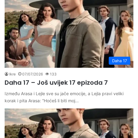
Daha 17
Ikre
07/07/2026
133
Daha 17 – Još uvijek 17 epizoda 7
Između Arasa i Lejle sve su jače emocije, a Lejla pravi veliki
korak i pita Arasa: “Hoćeš li biti moj…