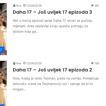
Ikre
12/06/2026
281
Daha 17 – Još uvijek 17 epizoda 3
Već u trećoj epizodi serije Daha 17, stvari se počinju
mijenjati. Aras nastavlja svoju opasnu potragu za
istinom koja ga…
17
Ikre
12/06/2026
169
Daha 17 – Još uvijek 17 epizoda 2
Aras, kojeg je ranio Teoman, pada na zemlju. Primjećuje
tetovažu vrane na Teomanovoj ruci i vjeruje da bi to
mogao…