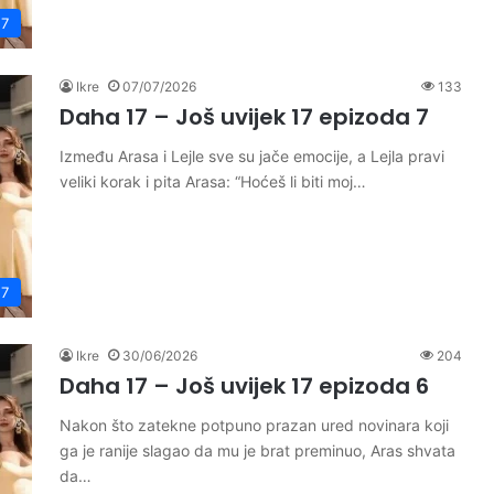
17
Ikre
07/07/2026
133
Daha 17 – Još uvijek 17 epizoda 7
Između Arasa i Lejle sve su jače emocije, a Lejla pravi
veliki korak i pita Arasa: “Hoćeš li biti moj…
17
Ikre
30/06/2026
204
Daha 17 – Još uvijek 17 epizoda 6
Nakon što zatekne potpuno prazan ured novinara koji
ga je ranije slagao da mu je brat preminuo, Aras shvata
da…