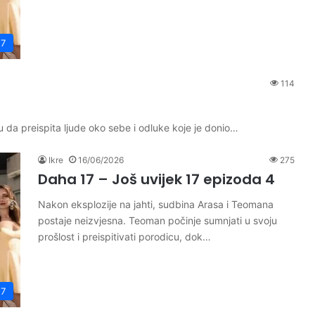
17
114
u da preispita ljude oko sebe i odluke koje je donio…
Ikre
16/06/2026
275
Daha 17 – Još uvijek 17 epizoda 4
Nakon eksplozije na jahti, sudbina Arasa i Teomana
postaje neizvjesna. Teoman počinje sumnjati u svoju
prošlost i preispitivati porodicu, dok…
17