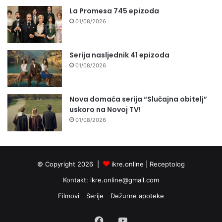
La Promesa 745 epizoda
01/08/2026
Serija nasljednik 41 epizoda
01/08/2026
Nova domaća serija “Slučajna obitelj”
uskoro na Novoj TV!
01/08/2026
© Copyright 2026 |
ikre.online |
Receptolog
Kontakt:
ikre.online@gmail.com
Filmovi
Serije
Dežurne apoteke
Facebook
YouTube