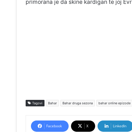
primorana je da skine kardigan te joj Evr
Tagovi
Bahar
Bahar druga sezona
bahar online epizode
Facebook
X
LinkedIn