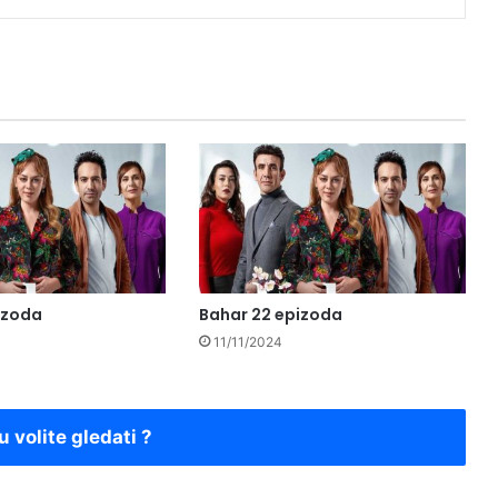
izoda
Bahar 22 epizoda
11/11/2024
u volite gledati ?