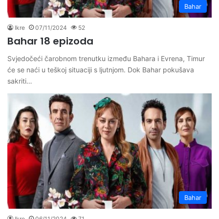
Bahar
Ikre
07/11/2024
52
Bahar 18 epizoda
Svjedočeći čarobnom trenutku između Bahara i Evrena, Timur
će se naći u teškoj situaciji s ljutnjom. Dok Bahar pokušava
sakriti…
Bahar
Ikre
06/11/2024
71