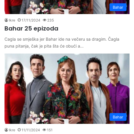
Bahar
Ikre
17/11/2024
235
Bahar 25 epizoda
Cagla se smješka jer Bahar ide na večeru sa dragim. Čagla
puna pitanja, čak je pita šta će obući a…
Bahar
Ikre
11/11/2024
151