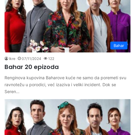
Bahar
Ikre
07/11/2024
122
Bahar 20 epizoda
Renginova kupovina Baharove kuće ne samo da poremeti svu
ravnotežu u porodici, već izaziva i veliki incident. Dok se
Seren…