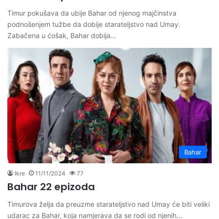
Timur pokušava da ubije Bahar od njenog majčinstva
podnošenjem tužbe da dobije starateljstvo nad Umay.
Zabačena u ćošak, Bahar dobija…
Bahar
Ikre
11/11/2024
77
Bahar 22 epizoda
Timurova želja da preuzme starateljstvo nad Umay će biti veliki
udarac za Bahar, koja namjerava da se rodi od njenih…