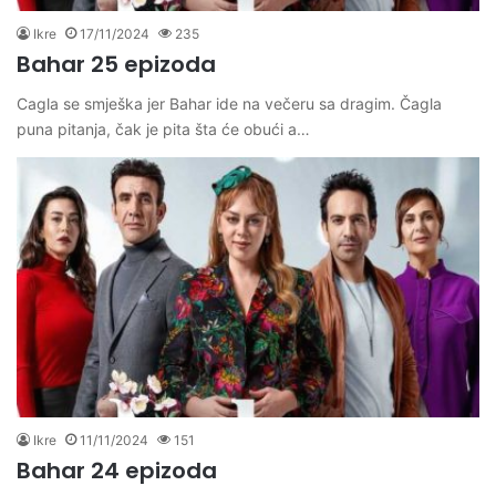
Ikre
17/11/2024
235
Bahar 25 epizoda
Cagla se smješka jer Bahar ide na večeru sa dragim. Čagla
puna pitanja, čak je pita šta će obući a…
Ikre
11/11/2024
151
Bahar 24 epizoda