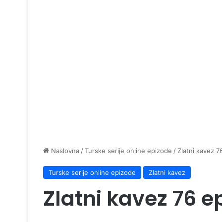
Naslovna
/
Turske serije online epizode
/
Zlatni kavez 7
Turske serije online epizode
Zlatni kavez
Zlatni kavez 76 e