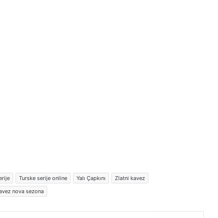
rije
Turske serije online
Yalı Çapkını
Zlatni kavez
kavez nova sezona