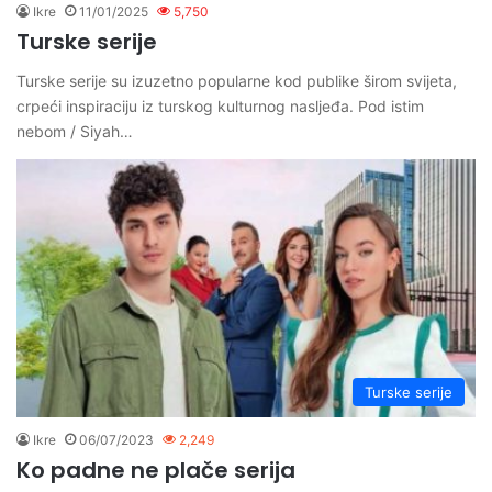
Ikre
11/01/2025
5,750
Turske serije
Turske serije su izuzetno popularne kod publike širom svijeta,
crpeći inspiraciju iz turskog kulturnog nasljeđa. Pod istim
nebom / Siyah…
Turske serije
Ikre
06/07/2023
2,249
Ko padne ne plače serija