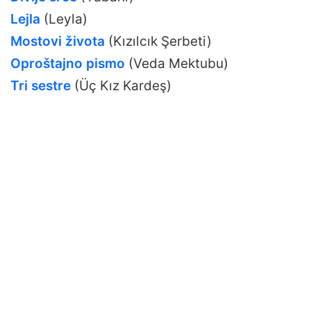
Lejla
(Leyla)
Mostovi života
(Kızılcık Şerbeti)
Oproštajno pismo
(Veda Mektubu)
Tri sestre
(Üç Kız Kardeş)