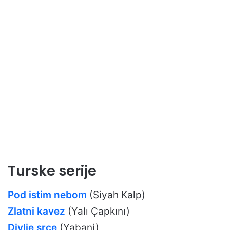
Turske serije
Pod istim nebom
(Siyah Kalp)
Zlatni kavez
(Yalı Çapkını)
Divlje srce
(Yabani)