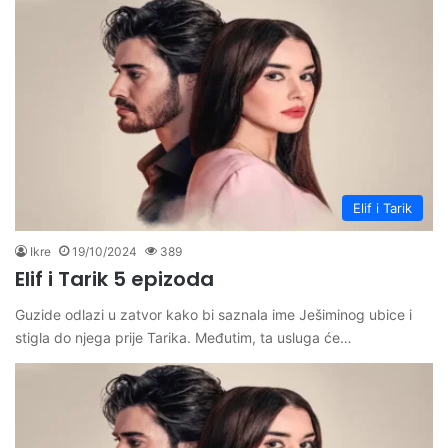
Elif i Tarik
Ikre
19/10/2024
389
Elif i Tarik 5 epizoda
Guzide odlazi u zatvor kako bi saznala ime Ješiminog ubice i
stigla do njega prije Tarika. Međutim, ta usluga će…