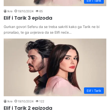
Elif i Tarik
Ikre
19/10/2024
65
Elif i Tarik 3 epizoda
Gurkan govori Seferu da se treba sakriti kako ga Tarik ne bi
pronašao, te ga uvjerava da se Elifi neće…
Elif i Tarik
Ikre
19/10/2024
122
Elif i Tarik 2 epizoda