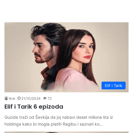
Elif i Tarik
Ikre
21/10/2024
72
Elif i Tarik 6 epizoda
Guzide traži od Ševkija da joj nabavi deset miliona lira iz
holdinga kako bi mogla platiti Ragibu i saznati ko…