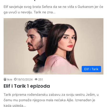
Elif savjetuje svog brata Sefera da se ne viđa s Gurkanom jer će
ga uvući u nevolju. Tarik ne zna…
Elif i Tarik
Ikre
19/10/2024
251
Elif i Tarik 1 epizoda
Tarik priprema rođendansku zabavu za svoju sestru Ješim, u
čemu mu pomaže njegova mala nećaka Ajše. Iznenađen je
kada ugleda…