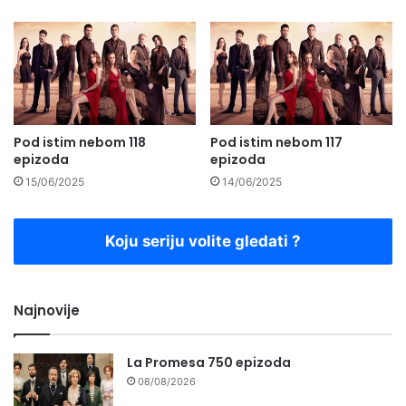
Pod istim nebom 118
Pod istim nebom 117
epizoda
epizoda
15/06/2025
14/06/2025
Koju seriju volite gledati ?
Najnovije
La Promesa 750 epizoda
08/08/2026