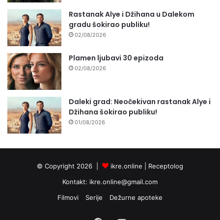
Rastanak Alye i Džihana u Dalekom
gradu šokirao publiku!
02/08/2026
Plamen ljubavi 30 epizoda
02/08/2026
Daleki grad: Neočekivan rastanak Alye i
Džihana šokirao publiku!
01/08/2026
© Copyright 2026 |
ikre.online |
Receptolog
Kontakt:
ikre.online@gmail.com
Filmovi
Serije
Dežurne apoteke