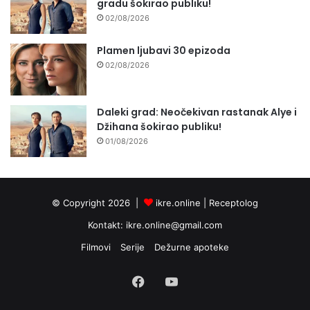
gradu šokirao publiku!
02/08/2026
Plamen ljubavi 30 epizoda
02/08/2026
Daleki grad: Neočekivan rastanak Alye i
Džihana šokirao publiku!
01/08/2026
© Copyright 2026 |
ikre.online |
Receptolog
Kontakt:
ikre.online@gmail.com
Filmovi
Serije
Dežurne apoteke
Facebook
YouTube