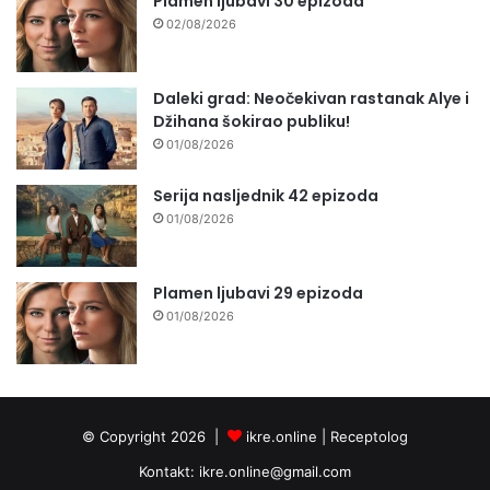
Plamen ljubavi 30 epizoda
02/08/2026
Daleki grad: Neočekivan rastanak Alye i
Džihana šokirao publiku!
01/08/2026
Serija nasljednik 42 epizoda
01/08/2026
Plamen ljubavi 29 epizoda
01/08/2026
© Copyright 2026 |
ikre.online |
Receptolog
Kontakt:
ikre.online@gmail.com