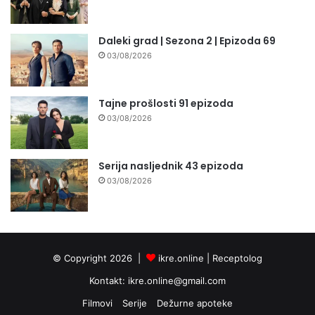
Daleki grad | Sezona 2 | Epizoda 69
03/08/2026
Tajne prošlosti 91 epizoda
03/08/2026
Serija nasljednik 43 epizoda
03/08/2026
© Copyright 2026 |
ikre.online |
Receptolog
Kontakt:
ikre.online@gmail.com
Filmovi
Serije
Dežurne apoteke