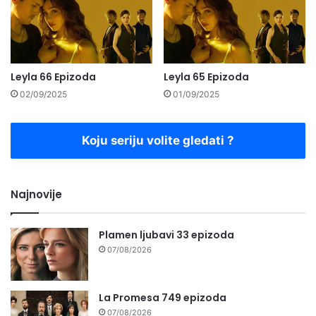
Leyla 66 Epizoda
Leyla 65 Epizoda
02/09/2025
01/09/2025
Koju seriju volite gledati ?
Najnovije
Plamen ljubavi 33 epizoda
07/08/2026
La Promesa 749 epizoda
07/08/2026