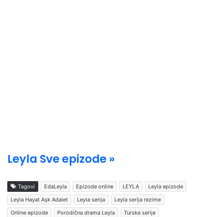
Leyla Sve epizode »
Tagovi
EdaLeyla
Epizode online
LEYLA
Leyla epizode
Leyla Hayat Aşk Adalet
Leyla serija
Leyla serija rezime
Online epizode
Porodična drama Leyla
Turske serije