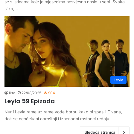
se s istinama koje je mjesecima nesvjesno nosio u sebi. Svaka
slika,…
Leyla
Ikre
22/08/2025
904
Leyla 59 Epizoda
Nur i Leyla rame uz rame vode borbu kako bi spasili Civana,
dok se neočekani oproštaji i iznenadni rastanci redaju…
Sledeća stranica