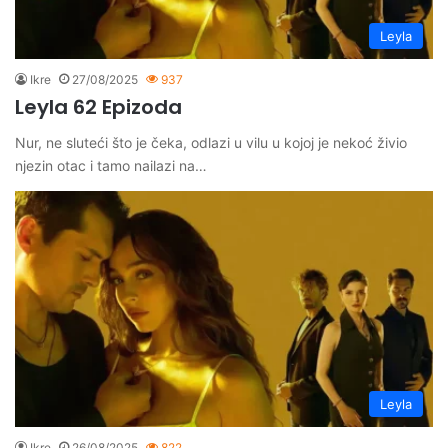
Leyla
Ikre
27/08/2025
937
Leyla 62 Epizoda
Nur, ne sluteći što je čeka, odlazi u vilu u kojoj je nekoć živio
njezin otac i tamo nailazi na…
Leyla
Ikre
26/08/2025
822