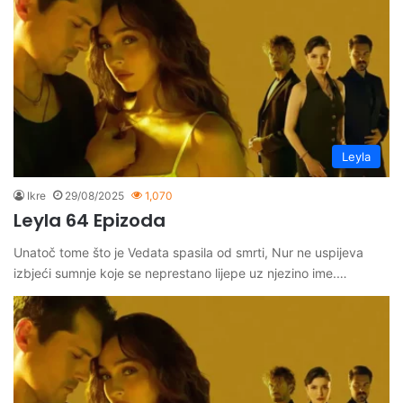
Leyla
Ikre
29/08/2025
1,070
Leyla 64 Epizoda
Unatoč tome što je Vedata spasila od smrti, Nur ne uspijeva
izbjeći sumnje koje se neprestano lijepe uz njezino ime.…