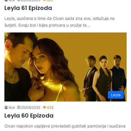
Leyla 61 Epizoda
Leyla, suočena s time da Civan sada zna sve, odlučuje ne
šutjeti. Svoju bol i bijes pretvara u oružje te…
Leyla
Ikre
25/08/2025
638
Leyla 60 Epizoda
Civan napokon uspijeva prevladati gubitak pamćenja i suočava