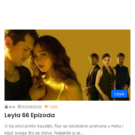
Leyla
Ikre
02/09/2025
1,265
Leyla 66 Epizoda
U toj utrci protiv kazaljki, Nur se istodobno pretvara u metu i
ključ svega što se zbiva. Najlakše ju je…