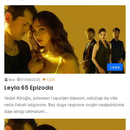
Leyla
Ikre
01/09/2025
1,021
Leyla 65 Epizoda
Vedat Köroğlu, potresen i ispunjen bijesom, odlučuje da više
neće čekati odgovore. Bez duge rasprave svojim nasljednicima
daje strogi ultimatum:…