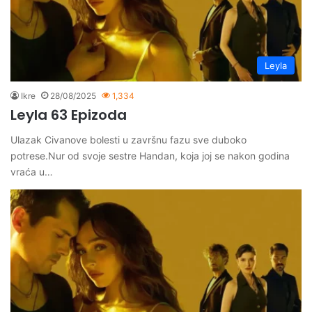
Leyla
Ikre
28/08/2025
1,334
Leyla 63 Epizoda
Ulazak Civanove bolesti u završnu fazu sve duboko
potrese.Nur od svoje sestre Handan, koja joj se nakon godina
vraća u…