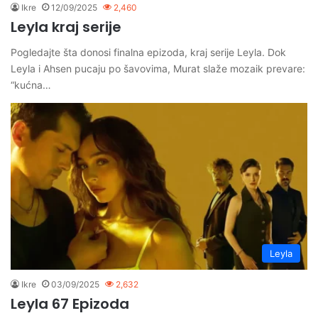
Ikre
12/09/2025
2,460
Leyla kraj serije
Pogledajte šta donosi finalna epizoda, kraj serije Leyla. Dok
Leyla i Ahsen pucaju po šavovima, Murat slaže mozaik prevare:
“kućna…
Leyla
Ikre
03/09/2025
2,632
Leyla 67 Epizoda