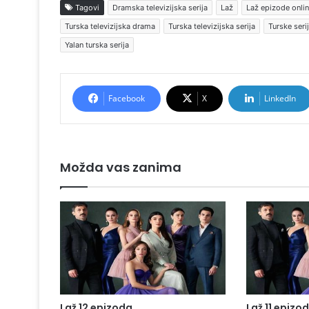
Tagovi
Dramska televizijska serija
Laž
Laž epizode onli
Turska televizijska drama
Turska televizijska serija
Turske seri
Yalan turska serija
Facebook
X
LinkedIn
Možda vas zanima
Laž 12 epizoda
Laž 11 epizo