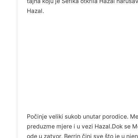
tajna koju je Sefika otkrila Hazal naruš
Hazal.
Počinje veliki sukob unutar porodice. M
preduzme mjere i u vezi Hazal.Dok se M
ode u zatvor, Berrin čini sve što je u nj