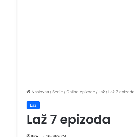
Naslovna
/
Serije
/
Online epizode
/
Laž
/
Laž 7 epizoda
Laž
Laž 7 epizoda
Ikre
16/08/2024