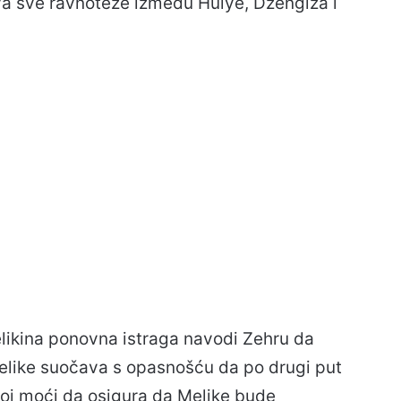
ava sve ravnoteže između Hulye, Džengiza i
elikina ponovna istraga navodi Zehru da
elike suočava s opasnošću da po drugi put
enoj moći da osigura da Melike bude