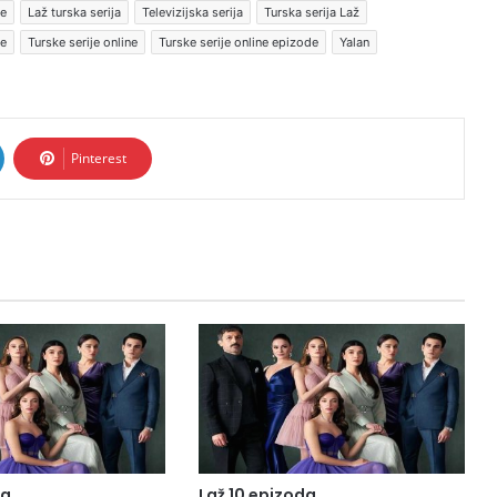
ne
Laž turska serija
Televizijska serija
Turska serija Laž
je
Turske serije online
Turske serije online epizode
Yalan
Pinterest
da
Laž 10 epizoda