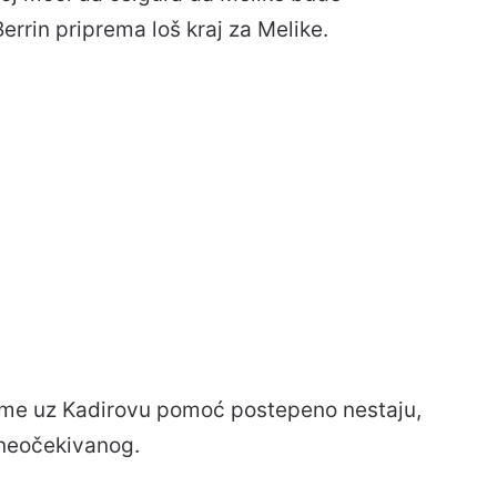
errin priprema loš kraj za Melike.
e ime uz Kadirovu pomoć postepeno nestaju,
z neočekivanog.