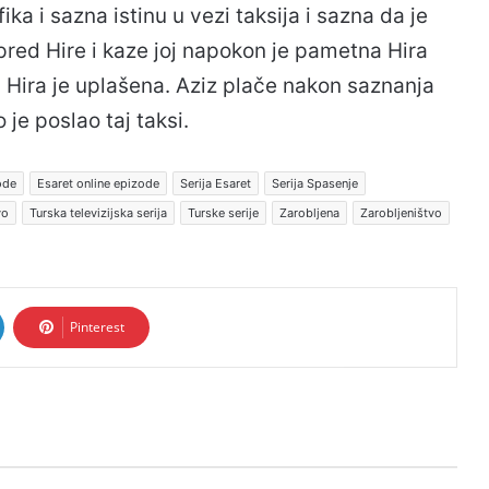
ka i sazna istinu u vezi taksija i sazna da je
spred Hire i kaze joj napokon je pametna Hira
uci. Hira je uplašena. Aziz plače nakon saznanja
 je poslao taj taksi.
ode
Esaret online epizode
Serija Esaret
Serija Spasenje
vo
Turska televizijska serija
Turske serije
Zarobljena
Zarobljeništvo
Pinterest