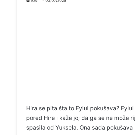
Ikre
03/07/2025
Hira se pita šta to Eylul pokušava? Eylul
pored Hire i kaže joj da ga se ne može rij
spasila od Yuksela. Ona sada pokušava sv