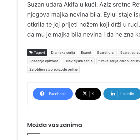
Suzan udara Akifa u kući. Aziz sretne Refi
njegova majka nevina bila. Eylul staje i
otkrila te joj prijeti nožem koji drži u r
da mu je majka bila nevina i da ne zna ko
Tagovi
Dramska serija
Esaret
Esaret dizi
Esaret epiz
Spasenje epizode
Televizijska serija
turska serija Zarobljenist
Zarobljenistvo epizode online
Facebook
X
LinkedIn
Možda vas zanima