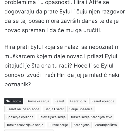
problemima i u opasnosti. Hira i Afife se
dogovaraju da prate Eylul i čuju njen razgovor
da se taj posao mora završiti danas te da je
novac spreman i da će mu ga uručiti.
Hira prati Eylul koja se nalazi sa nepoznatim
muškarcem kojem daje novac i prilazi Eylul
pitajući je šta ona tu radi? Hoće li se Eylul
ponovo izvući i reći Hiri da joj je mladić neki
poznanik?
Tagovi
Dramska serija
Esaret
Esaret dizi
Esaret epizode
Esaret online epizode
Serija Esaret
Serija Spasenje
Spasenje epizode
Televizijska serija
turska serija Zarobljenistvo
Turska televizijska serija
Turske serije
Zarobljena
Zarobljeništvo