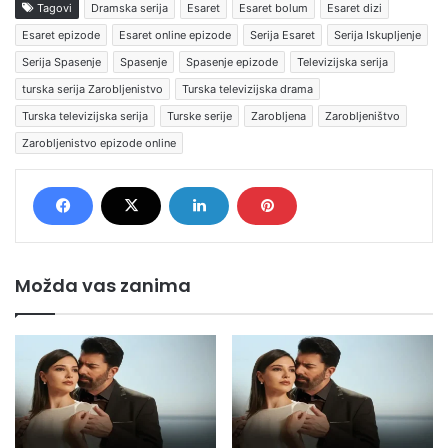
Tagovi
Dramska serija
Esaret
Esaret bolum
Esaret dizi
Esaret epizode
Esaret online epizode
Serija Esaret
Serija Iskupljenje
Serija Spasenje
Spasenje
Spasenje epizode
Televizijska serija
turska serija Zarobljenistvo
Turska televizijska drama
Turska televizijska serija
Turske serije
Zarobljena
Zarobljeništvo
Zarobljenistvo epizode online
Možda vas zanima