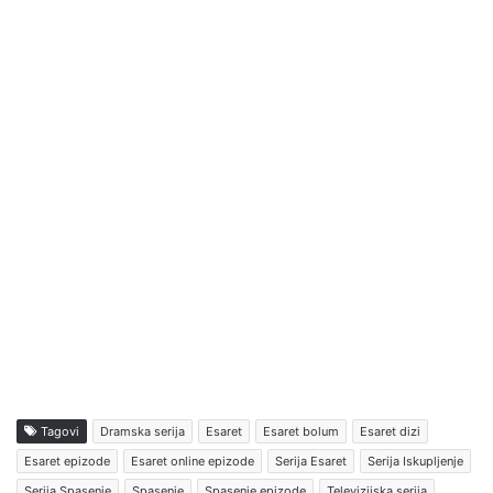
Tagovi
Dramska serija
Esaret
Esaret bolum
Esaret dizi
Esaret epizode
Esaret online epizode
Serija Esaret
Serija Iskupljenje
Serija Spasenje
Spasenje
Spasenje epizode
Televizijska serija