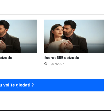
epizoda
Esaret 555 epizoda
09/07/2025
u volite gledati ?