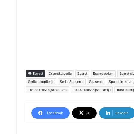
Tagovi
Dramska serija
Esaret
Esaret bolum
Esaret di
Serija Iskupljenje
Serija Spasenje
Spasenje
Spasenje epizo
Turska televizijska drama
Turska televizijska serija
Turske seri
Facebook
X
LinkedIn