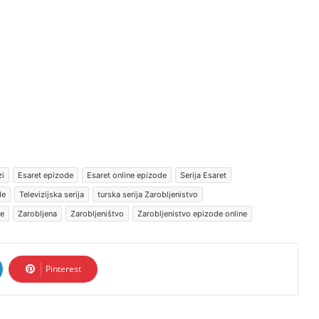
zi
Esaret epizode
Esaret online epizode
Serija Esaret
de
Televizijska serija
turska serija Zarobljenistvo
je
Zarobljena
Zarobljeništvo
Zarobljenistvo epizode online
Pinterest