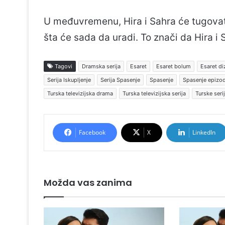
U međuvremenu, Hira i Sahra će tugovati
šta će sada da uradi. To znači da Hira i S
Tagovi
Dramska serija
Esaret
Esaret bolum
Esaret di
Serija Iskupljenje
Serija Spasenje
Spasenje
Spasenje epizo
Turska televizijska drama
Turska televizijska serija
Turske seri
Facebook
X
LinkedIn
Možda vas zanima