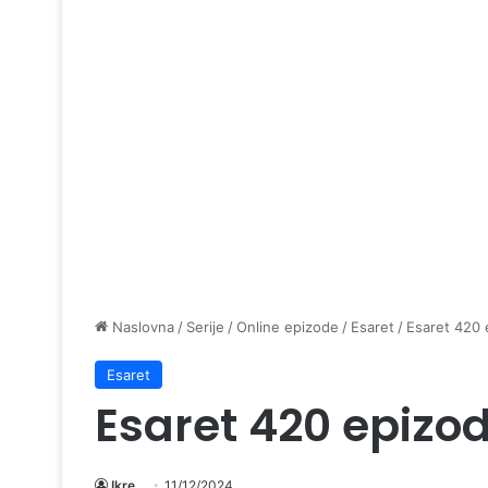
Naslovna
/
Serije
/
Online epizode
/
Esaret
/
Esaret 420 
Esaret
Esaret 420 epizo
Ikre
11/12/2024