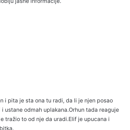
obiju jasne informacije.
n i pita je sta ona tu radi, da li je njen posao
aši i ustane odmah uplakana.Orhun tada reaguje
 je tražio to od nje da uradi.Elif je upucana i
bitka.