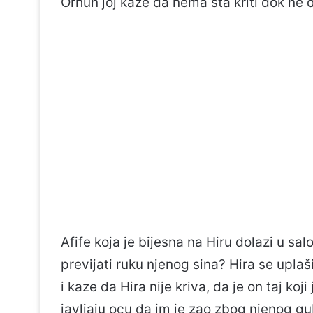
Orhun joj kaze da nema šta kriti dok ne d
Afife koja je bijesna na Hiru dolazi u salo
previjati ruku njenog sina? Hira se upl
i kaze da Hira nije kriva, da je on taj koji
javljaju ocu da im je zao zbog njenog gu