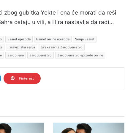
 zbog gubitka Yekte i ona će morati da reši
ahra ostaju u vili, a Hira nastavlja da radi…
zi
Esaret epizode
Esaret online epizode
Serija Esaret
de
Televizijska serija
turska serija Zarobljenistvo
je
Zarobljena
Zarobljeništvo
Zarobljenistvo epizode online
Pinterest