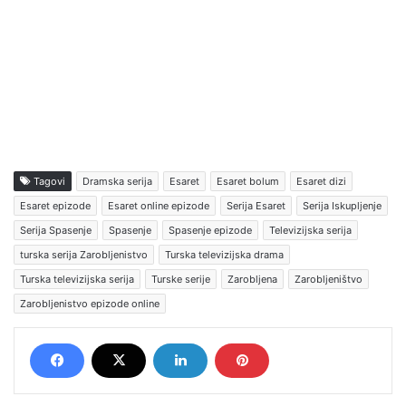
Tagovi
Dramska serija
Esaret
Esaret bolum
Esaret dizi
Esaret epizode
Esaret online epizode
Serija Esaret
Serija Iskupljenje
Serija Spasenje
Spasenje
Spasenje epizode
Televizijska serija
turska serija Zarobljenistvo
Turska televizijska drama
Turska televizijska serija
Turske serije
Zarobljena
Zarobljeništvo
Zarobljenistvo epizode online