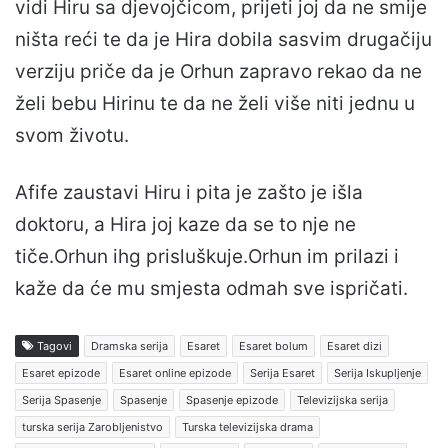
vidi Hiru sa djevojčicom, prijeti joj da ne smije
ništa reći te da je Hira dobila sasvim drugačiju
verziju priče da je Orhun zapravo rekao da ne
želi bebu Hirinu te da ne želi više niti jednu u
svom životu.
Afife zaustavi Hiru i pita je zašto je išla
doktoru, a Hira joj kaze da se to nje ne
tiče.Orhun ihg prisluškuje.Orhun im prilazi i
kaže da će mu smjesta odmah sve ispričati.
Tagovi
Dramska serija
Esaret
Esaret bolum
Esaret dizi
Esaret epizode
Esaret online epizode
Serija Esaret
Serija Iskupljenje
Serija Spasenje
Spasenje
Spasenje epizode
Televizijska serija
turska serija Zarobljenistvo
Turska televizijska drama