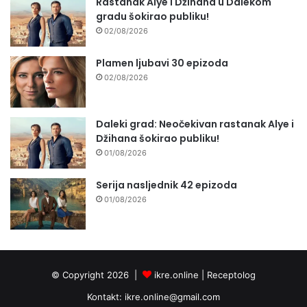
Rastanak Alye i Džihana u Dalekom
gradu šokirao publiku!
02/08/2026
Plamen ljubavi 30 epizoda
02/08/2026
Daleki grad: Neočekivan rastanak Alye i
Džihana šokirao publiku!
01/08/2026
Serija nasljednik 42 epizoda
01/08/2026
© Copyright 2026 |
ikre.online |
Receptolog
Kontakt:
ikre.online@gmail.com