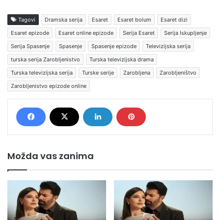
Tagovi
Dramska serija
Esaret
Esaret bolum
Esaret dizi
Esaret epizode
Esaret online epizode
Serija Esaret
Serija Iskupljenje
Serija Spasenje
Spasenje
Spasenje epizode
Televizijska serija
turska serija Zarobljenistvo
Turska televizijska drama
Turska televizijska serija
Turske serije
Zarobljena
Zarobljeništvo
Zarobljenistvo epizode online
Možda vas zanima