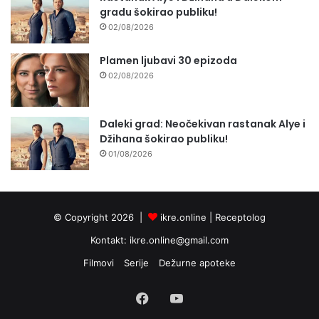
gradu šokirao publiku!
02/08/2026
Plamen ljubavi 30 epizoda
02/08/2026
Daleki grad: Neočekivan rastanak Alye i
Džihana šokirao publiku!
01/08/2026
© Copyright 2026 |
ikre.online |
Receptolog
Kontakt:
ikre.online@gmail.com
Filmovi
Serije
Dežurne apoteke
Facebook
YouTube