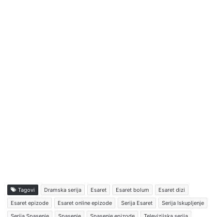
Tagovi
Dramska serija
Esaret
Esaret bolum
Esaret dizi
Esaret epizode
Esaret online epizode
Serija Esaret
Serija Iskupljenje
Serija Spasenje
Spasenje
Spasenje epizode
Televizijska serija