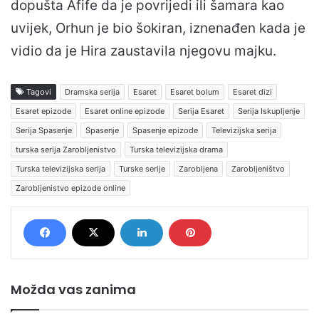
dopušta Afife da je povrijedi ili šamara kao
uvijek, Orhun je bio šokiran, iznenađen kada je
vidio da je Hira zaustavila njegovu majku.
Tagovi
Dramska serija
Esaret
Esaret bolum
Esaret dizi
Esaret epizode
Esaret online epizode
Serija Esaret
Serija Iskupljenje
Serija Spasenje
Spasenje
Spasenje epizode
Televizijska serija
turska serija Zarobljenistvo
Turska televizijska drama
Turska televizijska serija
Turske serije
Zarobljena
Zarobljeništvo
Zarobljenistvo epizode online
Možda vas zanima