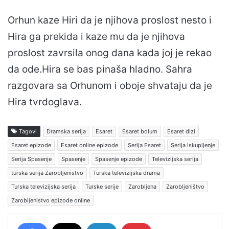
Orhun kaze Hiri da je njihova proslost nesto i
Hira ga prekida i kaze mu da je njihova
proslost zavrsila onog dana kada joj je rekao
da ode.Hira se bas pinaša hladno. Sahra
razgovara sa Orhunom i oboje shvataju da je
Hira tvrdoglava.
Tagovi
Dramska serija
Esaret
Esaret bolum
Esaret dizi
Esaret epizode
Esaret online epizode
Serija Esaret
Serija Iskupljenje
Serija Spasenje
Spasenje
Spasenje epizode
Televizijska serija
turska serija Zarobljenistvo
Turska televizijska drama
Turska televizijska serija
Turske serije
Zarobljena
Zarobljeništvo
Zarobljenistvo epizode online