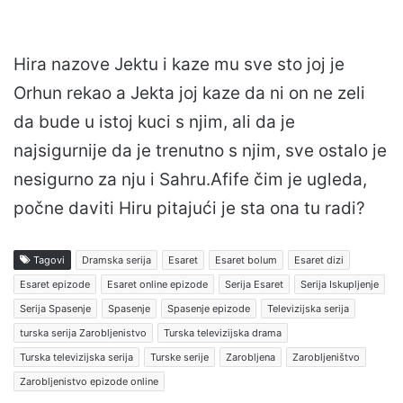
Hira nazove Jektu i kaze mu sve sto joj je
Orhun rekao a Jekta joj kaze da ni on ne zeli
da bude u istoj kuci s njim, ali da je
najsigurnije da je trenutno s njim, sve ostalo je
nesigurno za nju i Sahru.Afife čim je ugleda,
počne daviti Hiru pitajući je sta ona tu radi?
Tagovi
Dramska serija
Esaret
Esaret bolum
Esaret dizi
Esaret epizode
Esaret online epizode
Serija Esaret
Serija Iskupljenje
Serija Spasenje
Spasenje
Spasenje epizode
Televizijska serija
turska serija Zarobljenistvo
Turska televizijska drama
Turska televizijska serija
Turske serije
Zarobljena
Zarobljeništvo
Zarobljenistvo epizode online