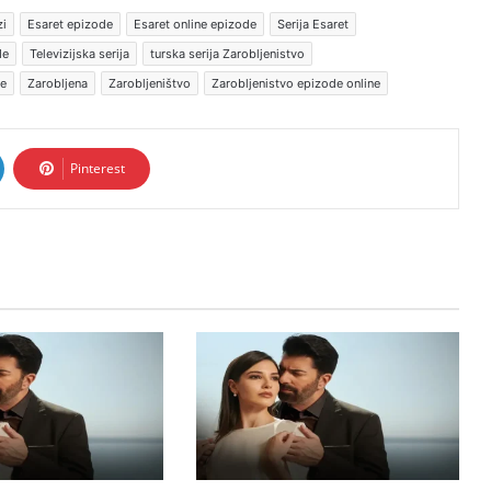
zi
Esaret epizode
Esaret online epizode
Serija Esaret
de
Televizijska serija
turska serija Zarobljenistvo
je
Zarobljena
Zarobljeništvo
Zarobljenistvo epizode online
Pinterest