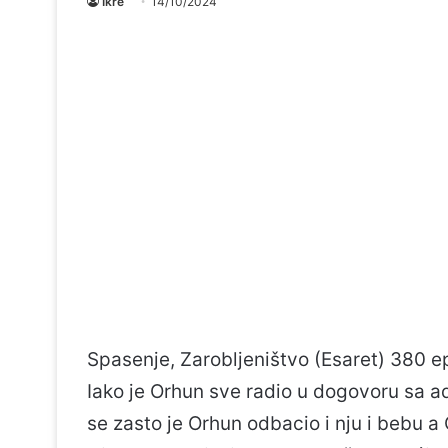
Ikre
14/10/2024
Spasenje, Zarobljeništvo (Esaret) 380 e
Iako je Orhun sve radio u dogovoru sa a
se zasto je Orhun odbacio i nju i bebu a 