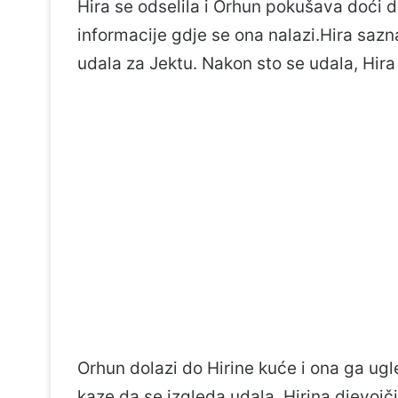
Hira se odselila i Orhun pokušava doći 
informacije gdje se ona nalazi.Hira sazn
udala za Jektu. Nakon sto se udala, Hira
Orhun dolazi do Hirine kuće i ona ga ugl
kaze da se izgleda udala. Hirina djevojči