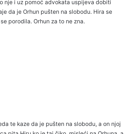
do nje i uz pomoć advokata uspijeva dobiti
aje da je Orhun pušten na slobodu. Hira se
 se porodila. Orhun za to ne zna.
eda te kaze da je pušten na slobodu, a on njoj
ca pita Hiru ko je taj čiko, misleći na Orhuna, a