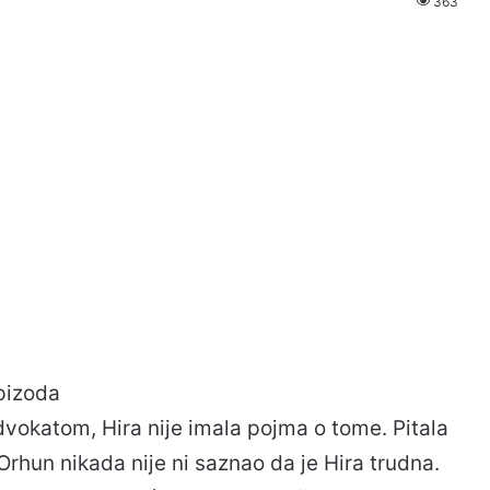
363
pizoda
dvokatom, Hira nije imala pojma o tome. Pitala
Orhun nikada nije ni saznao da je Hira trudna.