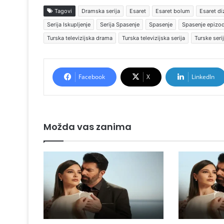
Tagovi
Dramska serija
Esaret
Esaret bolum
Esaret di
Serija Iskupljenje
Serija Spasenje
Spasenje
Spasenje epizo
Turska televizijska drama
Turska televizijska serija
Turske seri
Facebook
X
LinkedIn
Možda vas zanima