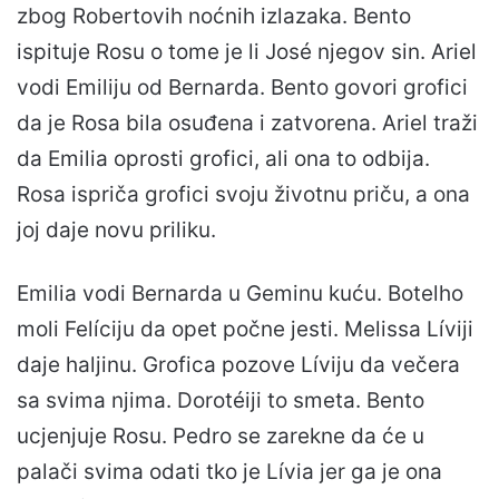
zbog Robertovih noćnih izlazaka. Bento
ispituje Rosu o tome je li José njegov sin. Ariel
vodi Emiliju od Bernarda. Bento govori grofici
da je Rosa bila osuđena i zatvorena. Ariel traži
da Emilia oprosti grofici, ali ona to odbija.
Rosa ispriča grofici svoju životnu priču, a ona
joj daje novu priliku.
Emilia vodi Bernarda u Geminu kuću. Botelho
moli Felíciju da opet počne jesti. Melissa Líviji
daje haljinu. Grofica pozove Líviju da večera
sa svima njima. Dorotéiji to smeta. Bento
ucjenjuje Rosu. Pedro se zarekne da će u
palači svima odati tko je Lívia jer ga je ona