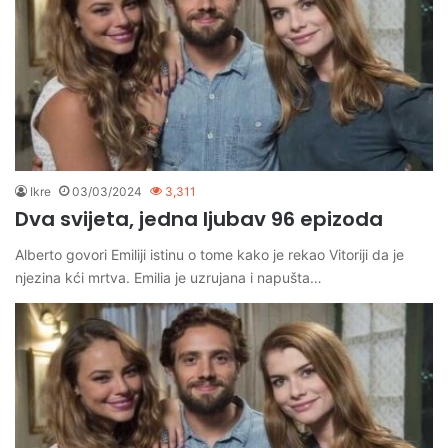
Ikre
03/03/2024
3,311
Dva svijeta, jedna ljubav 96 epizoda
Alberto govori Emiliji istinu o tome kako je rekao Vitoriji da je
njezina kći mrtva. Emilia je uzrujana i napušta…