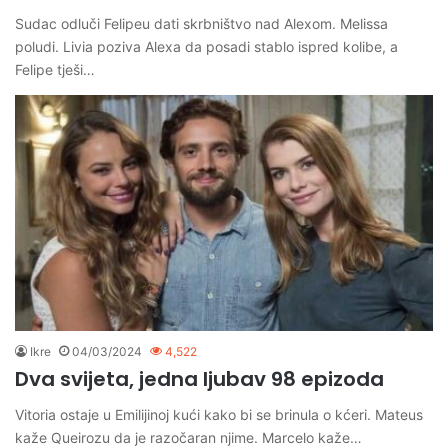
Sudac odluči Felipeu dati skrbništvo nad Alexom. Melissa
poludi. Livia poziva Alexa da posadi stablo ispred kolibe, a
Felipe tješi…
Ikre
04/03/2024
4,522
Dva svijeta, jedna ljubav 98 epizoda
Vitoria ostaje u Emilijinoj kući kako bi se brinula o kćeri. Mateus
kaže Queirozu da je razočaran njime. Marcelo kaže…