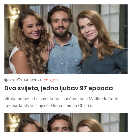
Ikre
04/03/2024
3,351
Dva svijeta, jedna ljubav 97 epizoda
Vitoria odlazi u Luisovu kuću i suočava se s Matilde kako bi
razjasnila stvari s njime. Gema smiruje Chica i…