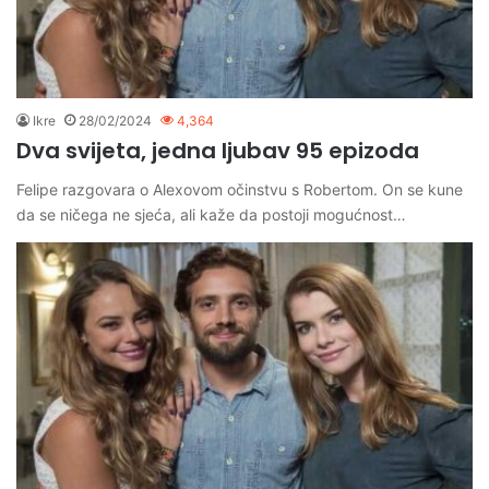
Ikre
28/02/2024
4,364
Dva svijeta, jedna ljubav 95 epizoda
Felipe razgovara o Alexovom očinstvu s Robertom. On se kune
da se ničega ne sjeća, ali kaže da postoji mogućnost…