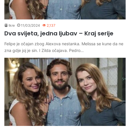
Ikre
11/03/2024
2,137
Dva svijeta, jedna ljubav – Kraj serije
Felipe je očajan zbog Alexova nestanka. Melissa se kune da ne
zna gdje joj je sin. I Zilda očajava. Pedro…