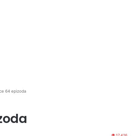
rce 64 epizoda
izoda
17,426