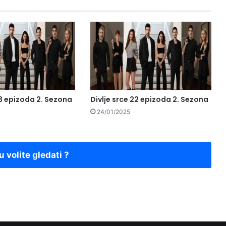
23 epizoda 2. Sezona
Divlje srce 22 epizoda 2. Sezona
24/01/2025
u volite gledati ?