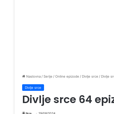
Naslovna
/
Serije
/
Online epizode
/
Divlje srce
/
Divlje s
Divlje srce
Divlje srce 64 ep
Ikre
29/08/2024