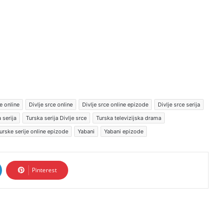
e online
Divlje srce online
Divlje srce online epizode
Divlje srce serija
 serija
Turska serija Divlje srce
Turska televizijska drama
urske serije online epizode
Yabani
Yabani epizode
Pinterest