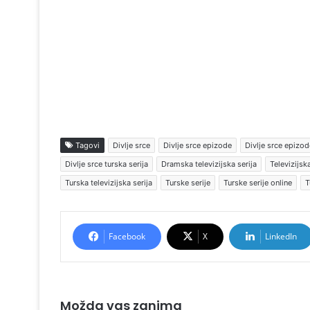
Tagovi
Divlje srce
Divlje srce epizode
Divlje srce epizod
Divlje srce turska serija
Dramska televizijska serija
Televizijska
Turska televizijska serija
Turske serije
Turske serije online
T
Facebook
X
LinkedIn
Možda vas zanima