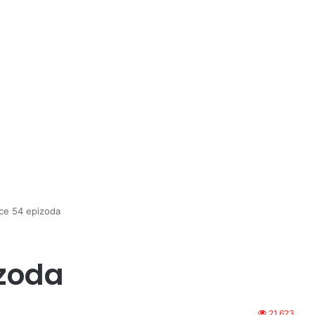
rce 54 epizoda
izoda
21,623