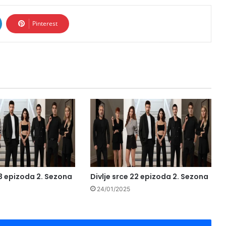
Pinterest
23 epizoda 2. Sezona
Divlje srce 22 epizoda 2. Sezona
24/01/2025