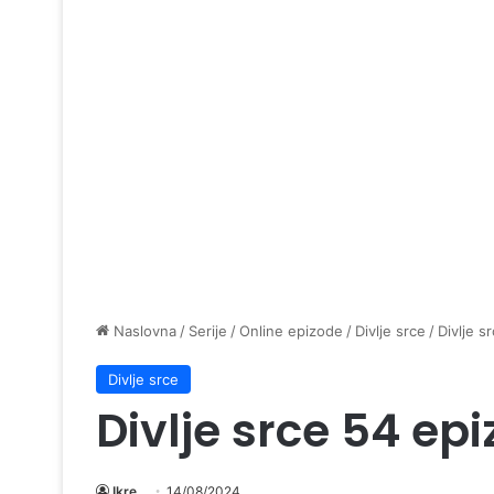
Naslovna
/
Serije
/
Online epizode
/
Divlje srce
/
Divlje s
Divlje srce
Divlje srce 54 ep
Ikre
14/08/2024