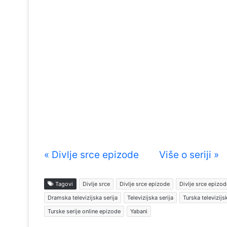
« Divlje srce epizode
Više o seriji »
Tagovi
Divlje srce
Divlje srce epizode
Divlje srce epizod
Dramska televizijska serija
Televizijska serija
Turska televizij
Turske serije online epizode
Yabani