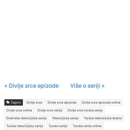
« Divlje srce epizode
Više o seriji »
Tagovi
Divlje srce
Divlje srce epizode
Divlje srce epizode online
Divlje srce online
Divlje srce serija
Divlje srce turska serija
Dramska televizijska serija
Televizijska serija
Turska televizijska drama
Turska televizijska serija
Turske serije
Turske serije online