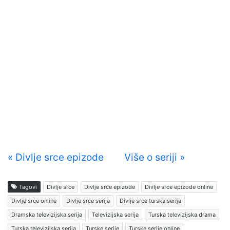
« Divlje srce epizode
Više o seriji »
Tagovi
Divlje srce
Divlje srce epizode
Divlje srce epizode online
Divlje srce online
Divlje srce serija
Divlje srce turska serija
Dramska televizijska serija
Televizijska serija
Turska televizijska drama
Turska televizijska serija
Turske serije
Turske serije online