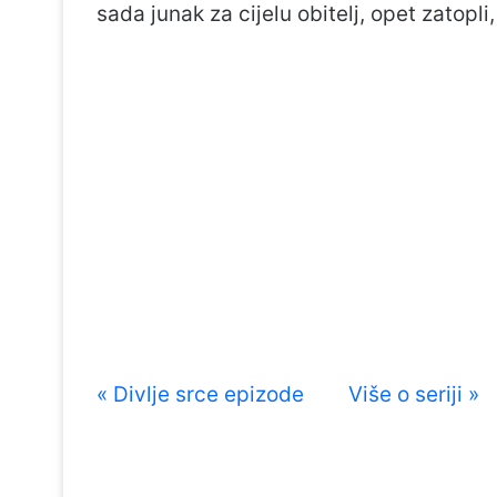
sada junak za cijelu obitelj, opet zatop
« Divlje srce epizode
Više o seriji »