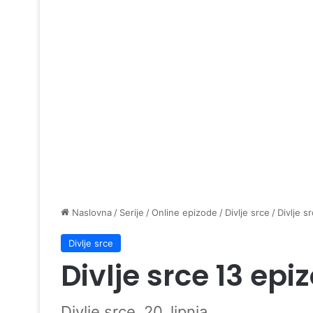
Naslovna
/
Serije
/
Online epizode
/
Divlje srce
/
Divlje s
Divlje srce
Divlje srce 13 epi
Divlje srce, 20. lipnja