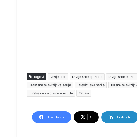
Tagovi
Divlje srce
Divlje srce epizode
Divlje srce epizod
Dramska televizijska serija
Televizijska serija
Turska televizij
Turske serije online epizode
Yabani
Facebook
X
LinkedIn