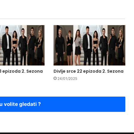
23 epizoda 2. Sezona
Divlje srce 22 epizoda 2. Sezona
24/01/2025
u volite gledati ?