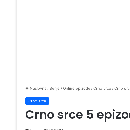
Naslovna
/
Serije
/
Online epizode
/
Crno srce
/
Crno src
Crno srce
Crno srce 5 epiz