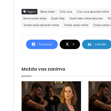
Tagovi
Black Heart
Crno srce
Crno srce epizode online
Nove turske serije
Siyah Kalp
Siyah Kalp online epizode
Tel
Turske serije epizode online
Turske serije online
Turske serije 
Facebook
X
LinkedIn
Možda vas zanima