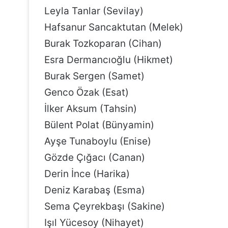
Leyla Tanlar (Sevilay)
Hafsanur Sancaktutan (Melek)
Burak Tozkoparan (Cihan)
Esra Dermancıoğlu (Hikmet)
Burak Sergen (Samet)
Genco Özak (Esat)
İlker Aksum (Tahsin)
Bülent Polat (Bünyamin)
Ayşe Tunaboylu (Enise)
Gözde Çığacı (Canan)
Derin İnce (Harika)
Deniz Karabaş (Esma)
Sema Çeyrekbaşı (Sakine)
Işıl Yücesoy (Nihayet)