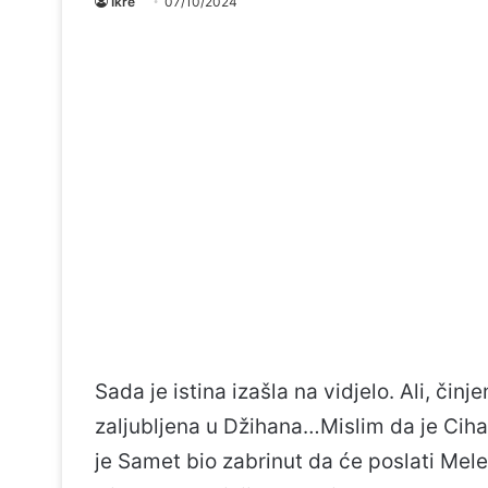
Ikre
07/10/2024
Sada je istina izašla na vidjelo. Ali, čin
zaljubljena u Džihana…Mislim da je Cih
je Samet bio zabrinut da će poslati Mele