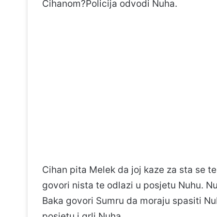
Cihanom?Policija odvodi Nuha.
Cihan pita Melek da joj kaze za sta se t
govori nista te odlazi u posjetu Nuhu. N
Baka govori Sumru da moraju spasiti Nuh
posjetu i grli Nuha.