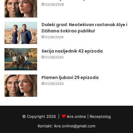
02/08/2026
Daleki grad: Neočekivan rastanak Alye i
Džihana šokirao publiku!
01/08/2026
Serija nasljednik 42 epizoda
01/08/2026
Plamen ljubavi 29 epizoda
01/08/2026
© Copyright 2026 |
ikre.online |
Receptolog
Kontakt:
ikre.online@gmail.com