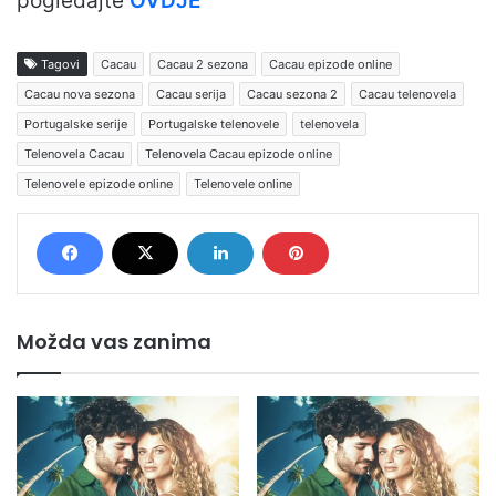
pogledajte
OVDJE
Tagovi
Cacau
Cacau 2 sezona
Cacau epizode online
Cacau nova sezona
Cacau serija
Cacau sezona 2
Cacau telenovela
Portugalske serije
Portugalske telenovele
telenovela
Telenovela Cacau
Telenovela Cacau epizode online
Telenovele epizode online
Telenovele online
Možda vas zanima