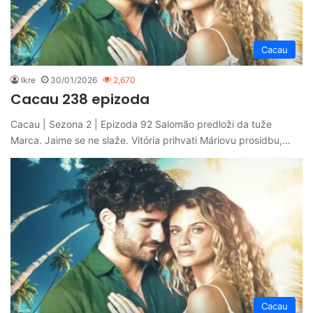
Cacau
Ikre
30/01/2026
2,670
Cacau 238 epizoda
Cacau | Sezona 2 | Epizoda 92 Salomão predloži da tuže
Marca. Jaime se ne slaže. Vitória prihvati Máriovu prosidbu,…
Cacau