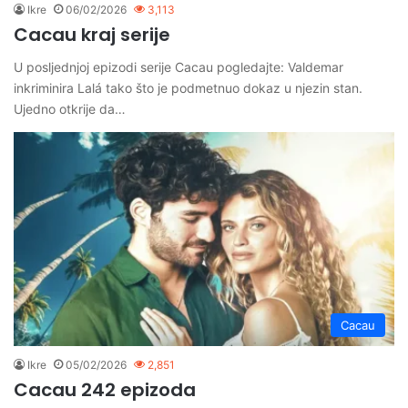
Ikre
06/02/2026
3,113
Cacau kraj serije
U posljednjoj epizodi serije Cacau pogledajte: Valdemar
inkriminira Lalá tako što je podmetnuo dokaz u njezin stan.
Ujedno otkrije da…
Cacau
Ikre
05/02/2026
2,851
Cacau 242 epizoda