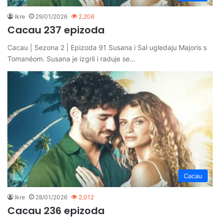
Ikre
29/01/2026
2,206
Cacau 237 epizoda
Cacau | Sezona 2 | Epizoda 91 Susana i Sal ugledaju Majoris s
Tomanéom. Susana je izgrli i raduje se…
Cacau
Ikre
28/01/2026
2,012
Cacau 236 epizoda