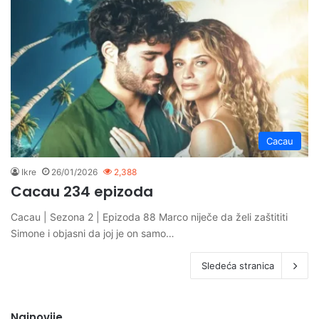
Cacau
Ikre
26/01/2026
2,388
Cacau 234 epizoda
Cacau | Sezona 2 | Epizoda 88 Marco niječe da želi zaštititi
Simone i objasni da joj je on samo…
Sledeća stranica
Najnovije