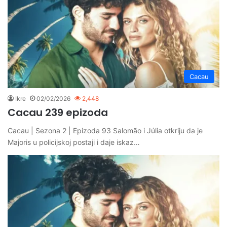
Cacau
Ikre
02/02/2026
2,448
Cacau 239 epizoda
Cacau | Sezona 2 | Epizoda 93 Salomão i Júlia otkriju da je
Majoris u policijskoj postaji i daje iskaz…