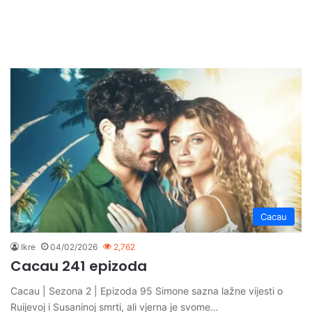
Cacau
Ikre
04/02/2026
2,762
Cacau 241 epizoda
Cacau | Sezona 2 | Epizoda 95 Simone sazna lažne vijesti o
Ruijevoj i Susaninoj smrti, ali vjerna je svome…