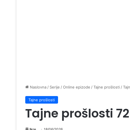
Naslovna
/
Serije
/
Online epizode
/
Tajne prošlosti
/
Taj
Tajne prošlosti
Tajne prošlosti 7
Ikre
18/06/2026