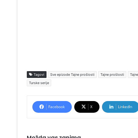
Tagovi
Sve epizode Tajne prošlosti
Tajne prošlosti
Tajn
Turske serije
Facebook
X
LinkedIn
Možda vas zanima