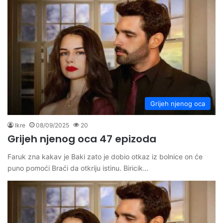
Grijeh njenog oca
Ikre
08/09/2025
20
Grijeh njenog oca 47 epizoda
Faruk zna kakav je Baki zato je dobio otkaz iz bolnice on će
puno pomoći Braći da otkriju istinu. Biricik…