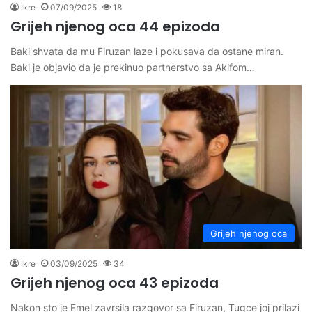
Ikre
07/09/2025
18
Grijeh njenog oca 44 epizoda
Baki shvata da mu Firuzan laze i pokusava da ostane miran.
Baki je objavio da je prekinuo partnerstvo sa Akifom…
Grijeh njenog oca
Ikre
03/09/2025
34
Grijeh njenog oca 43 epizoda
Nakon sto je Emel zavrsila razgovor sa Firuzan, Tugce joj prilazi