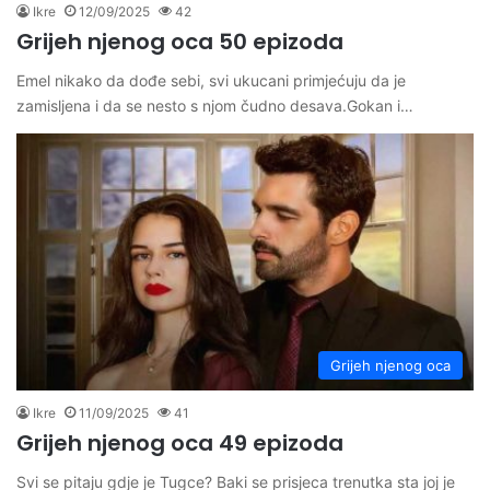
Ikre
12/09/2025
42
Grijeh njenog oca 50 epizoda
Emel nikako da dođe sebi, svi ukucani primjećuju da je
zamisljena i da se nesto s njom čudno desava.Gokan i…
Grijeh njenog oca
Ikre
11/09/2025
41
Grijeh njenog oca 49 epizoda
Svi se pitaju gdje je Tugce? Baki se prisjeca trenutka sta joj je