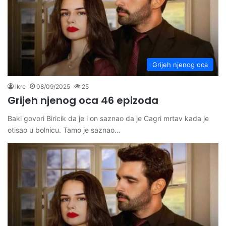
Grijeh njenog oca
Ikre
08/09/2025
25
Grijeh njenog oca 46 epizoda
Baki govori Biricik da je i on saznao da je Cagri mrtav kada je
otisao u bolnicu. Tamo je saznao…