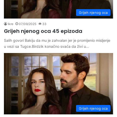
Grijeh njenog oca
Ikre
07/09/2025
33
Grijeh njenog oca 45 epizoda
Salih govori Bakiju da mu je zahvalan jer je promijenio misljenje
u vezi sa Tugce.Birdzik konačno svaća da živi u…
Grijeh njenog oca