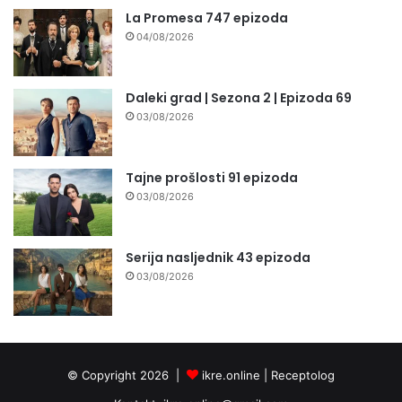
La Promesa 747 epizoda
04/08/2026
Daleki grad | Sezona 2 | Epizoda 69
03/08/2026
Tajne prošlosti 91 epizoda
03/08/2026
Serija nasljednik 43 epizoda
03/08/2026
© Copyright 2026 |
ikre.online |
Receptolog