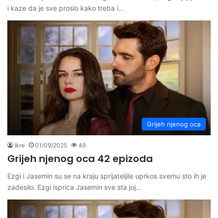
i kaze da je sve proslo kako treba i…
Grijeh njenog oca
Ikre
01/09/2025
49
Grijeh njenog oca 42 epizoda
Ezgi i Jasemin su se na kraju sprijateljile uprkos svemu sto ih je
zadesilo. Ezgi isprica Jasemin sve sta joj…