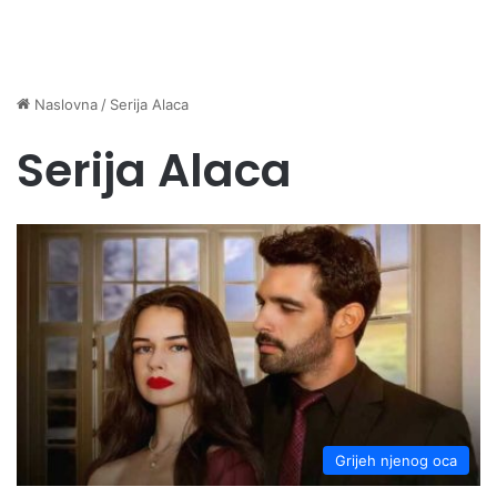
Naslovna
/
Serija Alaca
Serija Alaca
Grijeh njenog oca