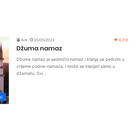
Ikre
20/05/2023
4,216
Džuma namaz
Džuma namaz je sedmični namaz i klanja se petkom u
vrijeme podne-namaza, i može se klanjati samo u
džematu. Svi…
zi