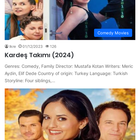
Comedy Movies
Ikre
01/12/2023
126
Kardeş Takımı (2024)
Genres: Comedy, Family Director: Mustafa Kotan Writers: Meric
Aydin, Elif Dede Country of origin: Turkey Language: Turkish
Storyline: Four siblings,…