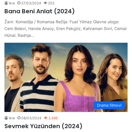
Ikre
27/03/2024
253
Bana Beni Anlat (2024)
Žanr: Komedija / Romansa Režija: Fuat Yılmaz Glavne uloge:
Cem Belevi, Hande Arısoy, Eren Pekgöz, Kahraman Sivri, Cemal
Hünal. Radnja…
Drama filmovi
Ikre
08/03/2024
2,486
Sevmek Yüzünden (2024)