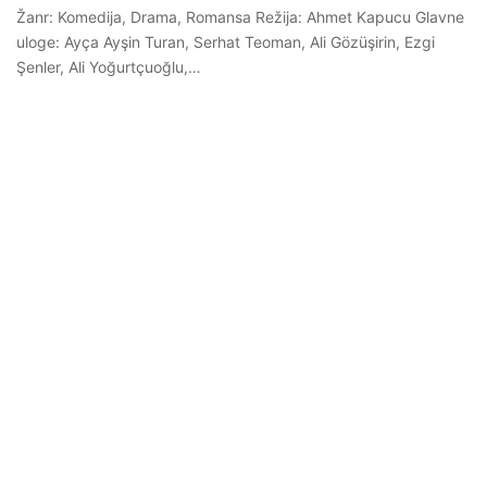
Žanr: Komedija, Drama, Romansa Režija: Ahmet Kapucu Glavne
uloge: Ayça Ayşin Turan, Serhat Teoman, Ali Gözüşirin, Ezgi
Şenler, Ali Yoğurtçuoğlu,…