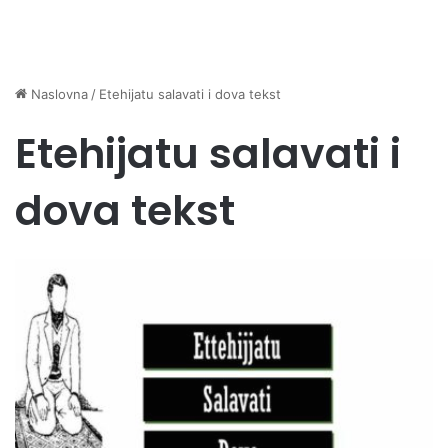
Naslovna
/
Etehijatu salavati i dova tekst
Etehijatu salavati i
dova tekst