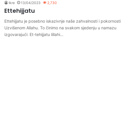
Ikre
13/04/2023
2,730
Ettehijjatu
Ettehijjatu je posebno iskazivnje naše zahvalnosti i pokornosti
Uzvišenom Allahu. To činimo na svakom sjedenju u namazu
izgovarajući: Et-tehijjatu lillahi…