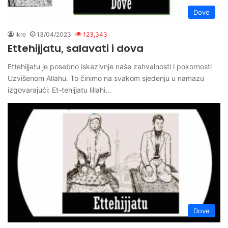
Dove
Ikre
13/04/2023
123,343
Ettehijjatu, salavati i dova
Ettehijjatu je posebno iskazivnje naše zahvalnosti i pokornosti
Uzvišenom Allahu. To činimo na svakom sjedenju u namazu
izgovarajući: Et-tehijjatu lillahi…
Dove