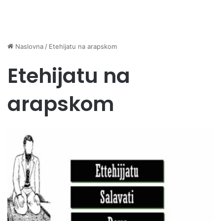
Naslovna
/
Etehijatu na arapskom
Etehijatu na
arapskom